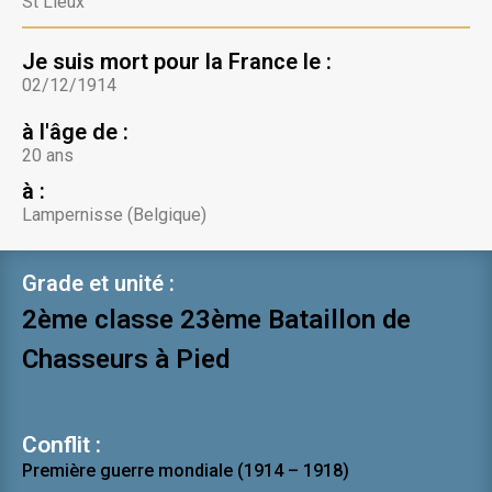
St Lieux
Je suis mort pour la France le :
02/12/1914
à l'âge de :
20 ans
à :
Lampernisse (Belgique)
Grade et unité :
2ème classe 23ème Bataillon de
Chasseurs à Pied
Conflit :
Première guerre mondiale (1914 – 1918)