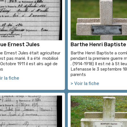
ue Ernest Jules
Barthe Henri Baptiste
e Ernest Jules était agriculteur
Barthe Henri Baptiste a co
n’est pas marié. Il a été mobilisé
pendant la premiere guerre 
 Octobre 1911 il est alrs agé de
. (1914-1918) Il est né à St lie
ns
Lafenasse le 3 septembre 18
parents
r la fiche
> Voir la fiche