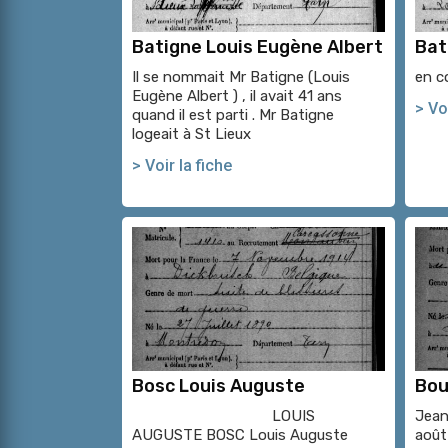
Batigne Louis Eugène Albert
Bat
Il se nommait Mr Batigne (Louis
en c
Eugène Albert ) , il avait 41 ans
> Voi
quand il est parti . Mr Batigne
logeait à St Lieux
> Voir la fiche
Bosc Louis Auguste
Bou
LOUIS
Jean
AUGUSTE BOSC Louis Auguste
août 