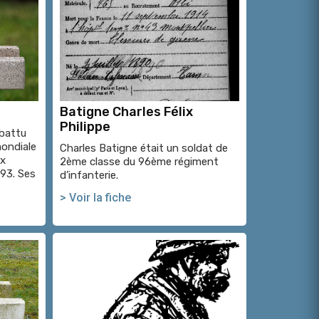
Batigne Charles Félix
Philippe
mbattu
mondiale
Charles Batigne était un soldat de
ux
2ème classe du 96ème régiment
93. Ses
d’infanterie.
> Voir la fiche