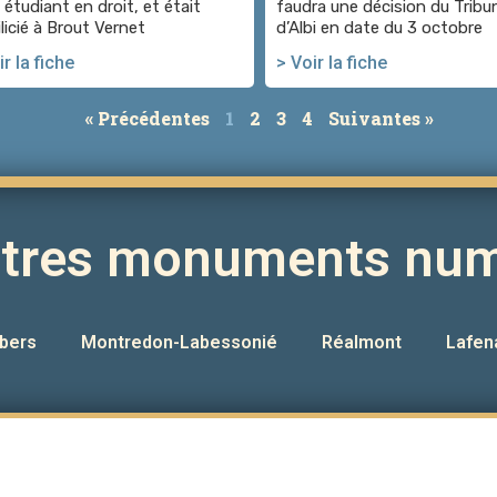
 étudiant en droit, et était
faudra une décision du Tribu
licié à Brout Vernet
d’Albi en date du 3 octobre
r la fiche
> Voir la fiche
« Précédentes
1
2
3
4
Suivantes »
utres monuments num
bers
Montredon-Labessonié
Réalmont
Lafen