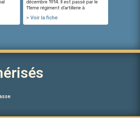
nal
décembre 1914. Il est passé par le
11eme régiment d’artillerie à
> Voir la fiche
érisés
asse