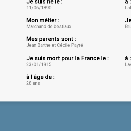
Je suis né le :
à :
11/06/1890
La
Mon métier :
Je
Marchand de bestiaux
Bri
Mes parents sont :
Jean Barthe et Cécile Payré
Je suis mort pour la France le :
à :
23/01/1915
La
à l'âge de :
28 ans