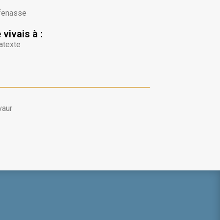
fenasse
 vivais à :
atexte
vaur