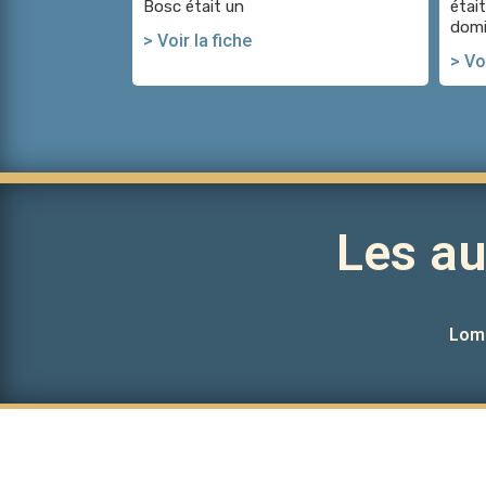
Bosc était un
était
domi
> Voir la fiche
> Voi
Les a
Lom