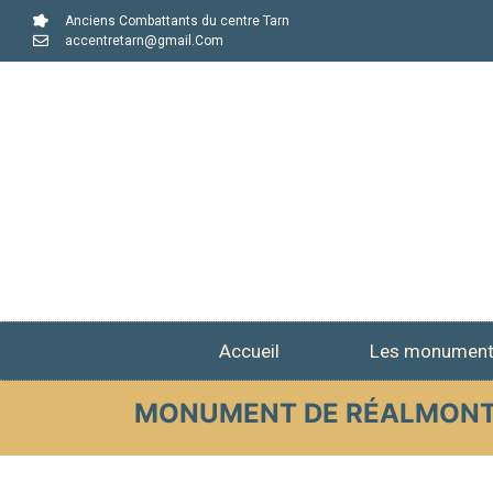
Anciens Combattants du centre Tarn
accentretarn@gmail.Com
Accueil
Les monumen
MONUMENT DE RÉALMON