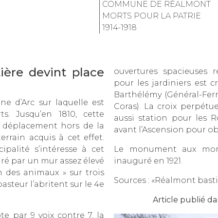
COMMUNE DE RÉALMONT
MORTS POUR LA PATRIE
1914-1918
ière devint place
ouvertures spacieuses r
pour les jardiniers est c
Barthélémy (Général-Ferr
nne d’Arc sur laquelle est
Coras). La croix perpétue
. Jusqu’en 1810, cette
aussi station pour les 
on déplacement hors de la
avant l’Ascension pour o
errain acquis à cet effet.
palité s’intéresse à cet
Le monument aux morts
ré par un mur assez élevé
inauguré en 1921.
n des animaux » sur trois
Sources : «Réalmont basti
asteur l’abritent sur le 4e
Article publié d
te par 9 voix contre 7, la