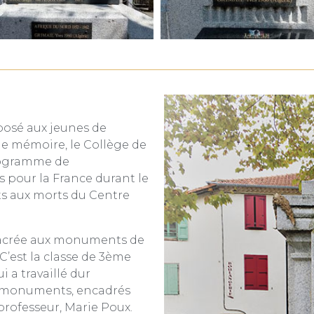
osé aux jeunes de
de mémoire, le Collège de
rogramme de
 pour la France durant le
ts aux morts du Centre
nsacrée aux monuments de
’est la classe de 3ème
 a travaillé dur
x monuments, encadrés
 professeur, Marie Poux.