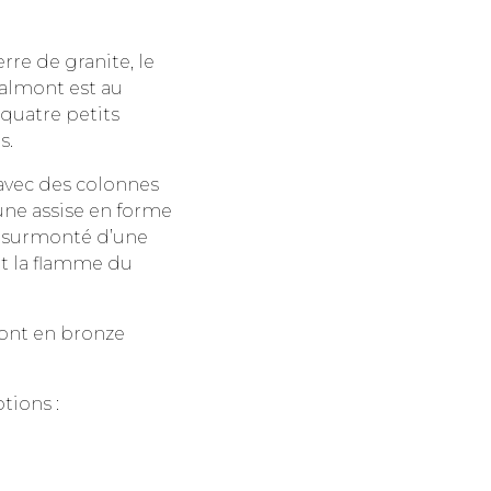
rre de granite, le
lmont est au
quatre petits
s.
avec des colonnes
 une assise en forme
t surmonté d’une
t la flamme du
sont en bronze
tions :