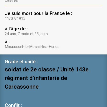
Castres
Je suis mort pour la France le :
11/07/1915
à l'âge de :
24 ans, 7 mois et 25 jours
à :
Minaucourt-le-Mesnil-lès-Hurlus
Grade et unité :
soldat de 2e classe / Unité 143e
régiment d’infanterie de
Carcassonne
Conflit :