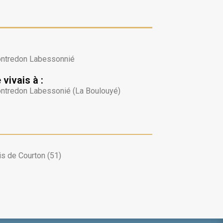
ntredon Labessonnié
 vivais à :
ntredon Labessonié (La Boulouyé)
is de Courton (51)