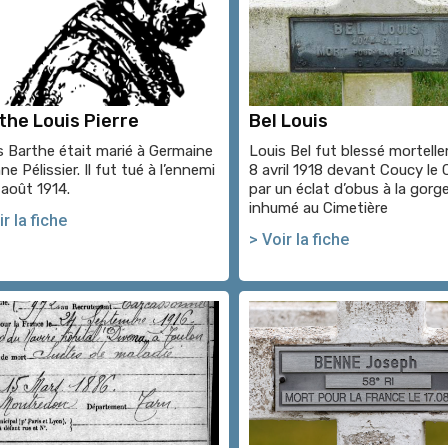
the Louis Pierre
Bel Louis
s Barthe était marié à Germaine
Louis Bel fut blessé mortell
e Pélissier. Il fut tué à l’ennemi
8 avril 1918 devant Coucy le
 août 1914.
par un éclat d’obus à la gorge.
inhumé au Cimetière
r la fiche
> Voir la fiche