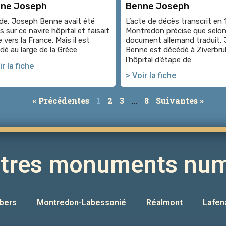
ne Joseph
Benne Joseph
de, Joseph Benne avait été
L’acte de décès transcrit en 
 sur ce navire hôpital et faisait
Montredon précise que selon
 vers la France. Mais il est
document allemand traduit,
dé au large de la Grèce
Benne est décédé à Ziverbru
l’hôpital d’étape de
r la fiche
> Voir la fiche
« Précédentes
1
2
3
…
8
Suivantes »
utres monuments num
bers
Montredon-Labessonié
Réalmont
Lafen