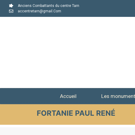
Anciens Combattants du centre Tarn
accentretarn@gmail.Com
Accueil
Les monumen
FORTANIE PAUL RENÉ