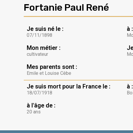
Fortanie Paul René
Je suis né le :
à :
07/11/1898
Mo
Mon métier :
Je
cultivateur
Mo
Mes parents sont :
Emile et Louise Cèbe
Je suis mort pour la France le :
à :
18/07/1918
Bo
à l'âge de :
20 ans