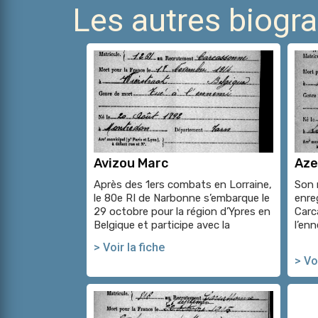
Les autres biog
Avizou Marc
Aze
Après des 1ers combats en Lorraine,
Son m
le 80e RI de Narbonne s’embarque le
enre
29 octobre pour la région d’Ypres en
Carc
Belgique et participe avec la
l’en
> Voir la fiche
> Voi