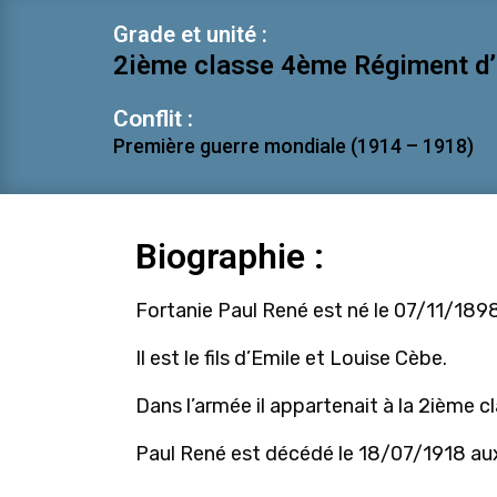
Grade et unité :
2ième classe 4ème Régiment d’
Conflit :
Première guerre mondiale (1914 – 1918)
Biographie :
Fortanie Paul René est né le 07/11/189
Il est le fils d’Emile et Louise Cèbe.
Dans l’armée il appartenait à la 2ième 
Paul René est décédé le 18/07/1918 aux 